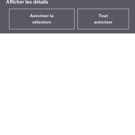
Afficher les détails
Autoriser la
Tout
sélection
autoriser
FR
EUR
avec la TVA à 20%
,
France
Catalogue
À propos
Équipement d’Extérieur
Entreprise
Sans Fil
Marques
Antennes Intégrées
Événements
WiFi 5
StarCoins
Câbles Pigtails
Contacts
Montures et supports
Termes et Conditions
Licences
Confidentialité