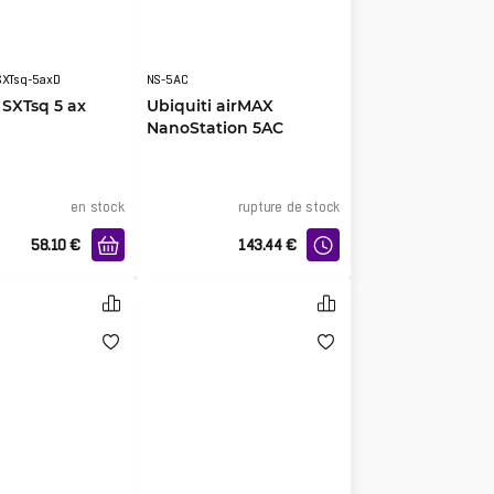
SXTsq-5axD
NS-5AC
 SXTsq 5 ax
Ubiquiti airMAX
NanoStation 5AC
en stock
rupture de stock
58.10
€
143.44
€