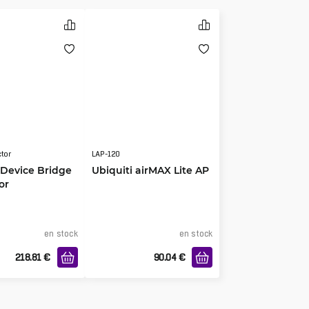
tor
LAP-120
 Device Bridge
Ubiquiti airMAX Lite AP
or
en stock
en stock
218.81
€
90.04
€