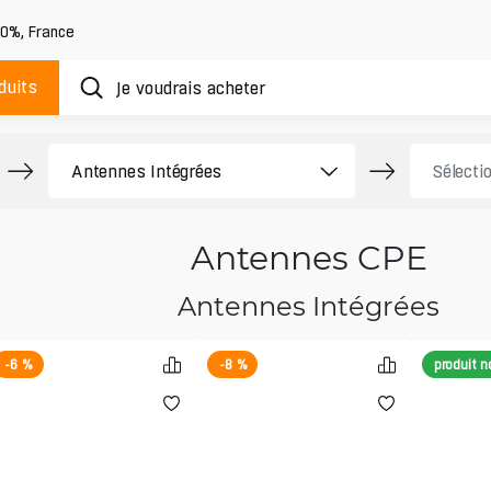
20%
,
France
duits
Antennes CPE
Antennes Intégrées
-6 %
-8 %
produit 