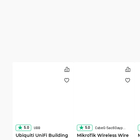
5.0
5.0
UBB
CubeG-5ac60aypair
Ubiquiti UniFi Building
MikroTik Wireless Wire