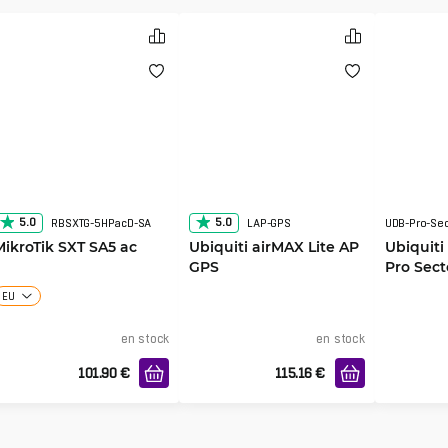
5.0
5.0
RBSXTG-5HPacD-SA
LAP-GPS
UDB-Pro-Sec
MikroTik SXT SA5 ac
Ubiquiti airMAX Lite AP
Ubiquiti
GPS
Pro Sect
EU
en stock
en stock
101.90
€
115.16
€