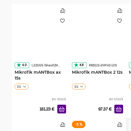
4.0
4.8
L22UGS-5HaxD2HaxD-15S
RB911G-2HPnD-12S
MikroTik mANTBox ax
MikroTik mANTBox 2 12s
15s
EU
EU
en stock
en stock
161.23
€
97.37
€
-5 %