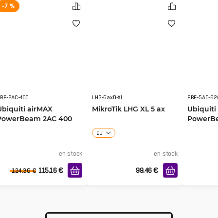
-7 %
BE-2AC-400
LHG-5axD-XL
PBE-5AC-62
Ubiquiti airMAX
MikroTik LHG XL 5 ax
Ubiquiti
PowerBeam 2AC 400
PowerBe
EU
en stock
en stock
115.16
€
99.46
€
124.36
€