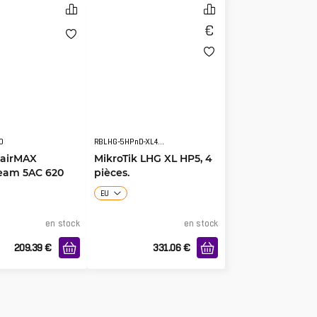
0
RBLHG-5HPnD-XL4pack
 airMAX
MikroTik LHG XL HP5, 4
am 5AC 620
pièces.
EU
en stock
en stock
209.39
€
331.06
€