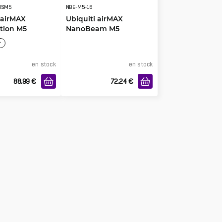
NSM5
NBE-M5-16
 airMAX
Ubiquiti airMAX
tion M5
NanoBeam M5
en stock
en stock
88.99
€
72.24
€