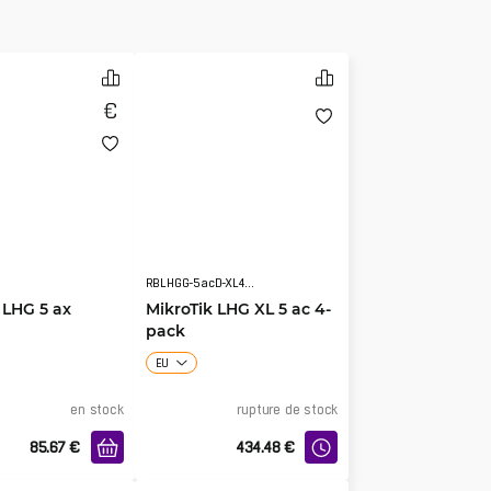
RBLHGG-5acD-XL4pack
 LHG 5 ax
MikroTik LHG XL 5 ac 4-
pack
EU
en stock
rupture de stock
85.67
€
434.48
€