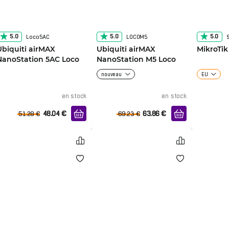
5.0
5.0
5.0
Loco5AC
LOCOM5
Ubiquiti airMAX
Ubiquiti airMAX
MikroTik
NanoStation 5AC Loco
NanoStation M5 Loco
nouveau
EU
en stock
en stock
48.04
€
63.86
€
51.28
€
69.23
€