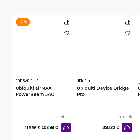
-7 %
PBE-5AC-Gen2
UDB-Pro
Ubiquiti airMAX
Ubiquiti Device Bridge
PowerBeam 5AC
Pro
en stock
en stock
108.88
€
220.82
€
116.66
€