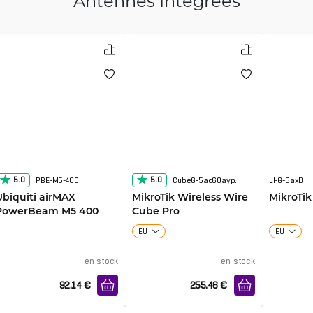
Antennes Intégrées
5.0
5.0
PBE-M5-400
CubeG-5ac60aypair
LHG-5axD
Ubiquiti airMAX
MikroTik Wireless Wire
MikroTik
PowerBeam M5 400
Cube Pro
EU
EU
en stock
en stock
92.14
€
255.46
€