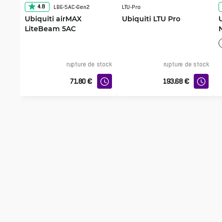
4.8
LBE-5AC-Gen2
LTU-Pro
Ubiquiti airMAX
Ubiquiti LTU Pro
LiteBeam 5AC
rupture de stock
rupture de stock
71.80
€
193.68
€