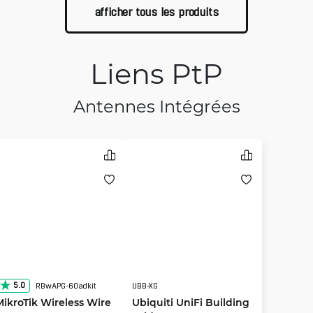
afficher tous les produits
Liens PtP
Antennes Intégrées
5.0
RBwAPG-60adkit
UBB-XG
MikroTik Wireless Wire
Ubiquiti UniFi Building