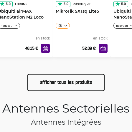
5.0
5.0
5.0
LOCOM2
RBSXTsq5nD
Ubiquiti airMAX
MikroTik SXTsq Lite5
Ubiquiti
NanoStation M2 Loco
NanoSta
nouveau
EU
nouveau
en stock
en stock
46.15
€
52.09
€
afficher tous les produits
Antennes Sectorielles
Antennes Intégrées