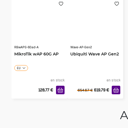
RBwAPG-60ad-A
Wave-AP-Gen2
MikroTik wAP 60G AP
Ubiquiti Wave AP Gen2
EU
en stock
en stock
128.77
€
619.79
€
654.67
€
A