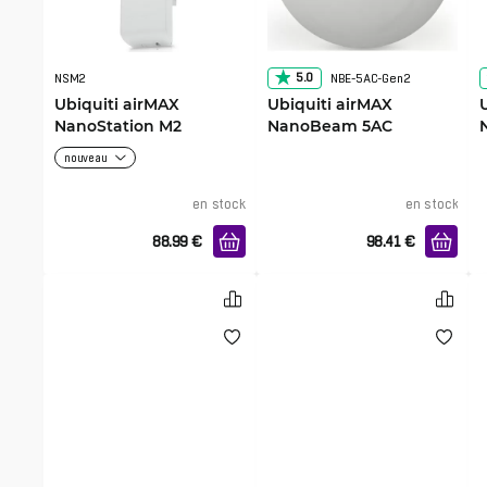
5.0
NSM2
NBE-5AC-Gen2
Ubiquiti airMAX
Ubiquiti airMAX
NanoStation M2
NanoBeam 5AC
nouveau
en stock
en stock
88.99
€
98.41
€