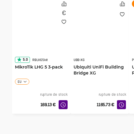
5.0
RBLHG5kit
UBB-XG
P
MikroTik LHG 5 3-pack
Ubiquiti UniFi Building
Bridge XG
EU
rupture de stock
rupture de stock
169.13
€
1165.73
€