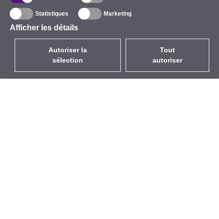
Statistiques
Marketing
Afficher les détails
Autoriser la
Tout
sélection
autoriser
FR
EUR
avec la TVA à 20%
,
France
Catalogue
À propos
Équipement d’Extérieur
Entreprise
Sans Fil
Marques
Antennes Intégrées
Événements
WiFi 5
StarCoins
Câbles Pigtails
Contacts