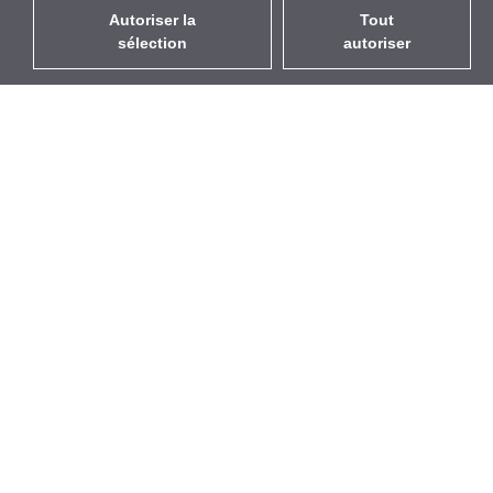
Autoriser la
Tout
sélection
autoriser
FR
EUR
avec la TVA à 20%
,
France
Catalogue
À propos
Équipement d’Extérieur
Entreprise
Sans Fil
Marques
Antennes Intégrées
Événements
WiFi 5
StarCoins
Câbles Pigtails
Contacts
Montures et supports
Termes et Conditions
Licences
Confidentialité
Points d'Accès
Politique de Cookies