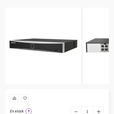
En stock
?