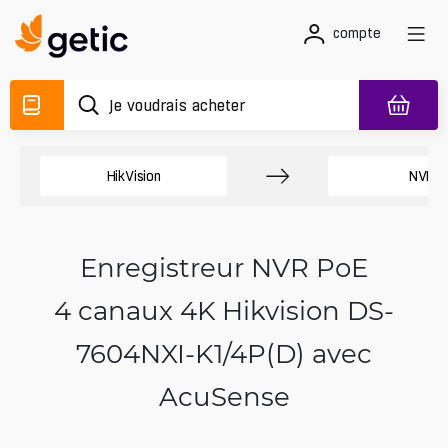
compte
HikVision
NVR
Enregistreur NVR PoE
4 canaux 4K Hikvision DS-
7604NXI-K1/4P(D) avec
AcuSense