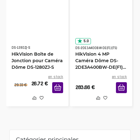
5.0
DS-1280ZJ-S
DS-2DE3A400BW-DE(F1)(T5)
HikVision Boîte de
HikVision 4 MP
Jonction pour Caméra
Caméra Dôme DS-
Dôme DS-1280ZJ-S
2DE3A400BW-DE(F1)
(T5)
en stock
en stock
26.72
€
29.33
€
283.66
€
Catégories principales