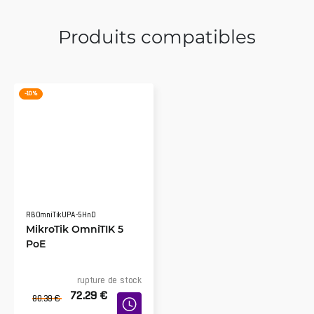
Produits compatibles
-10 %
RBOmniTikUPA-5HnD
MikroTik OmniTIK 5
PoE
rupture de stock
72.29
€
80.39
€