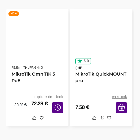
-10 %
5.0
RBOmniTikUPA-5HnD
QMP
MikroTik OmniTIK 5
MikroTik QuickMOUNT
PoE
pro
rupture de stock
en stock
72.29
€
80.39
€
7.58
€