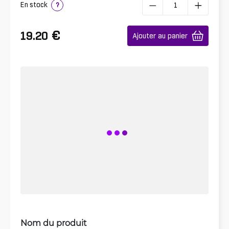
En stock
?
€
19.20
Ajouter au panier
Nom du produit