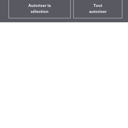
Autoriser la
Tout
sélection
autoriser
FR
EUR
avec la TVA à 20%
,
France
Catalogue
À propos
Équipement d’Extérieur
Entreprise
Sans Fil
Marques
Antennes Intégrées
Événements
WiFi 5
StarCoins
Câbles Pigtails
Contacts
Montures et supports
Termes et Conditions
Licences
Confidentialité
Points d'Accès
Politique de Cookies