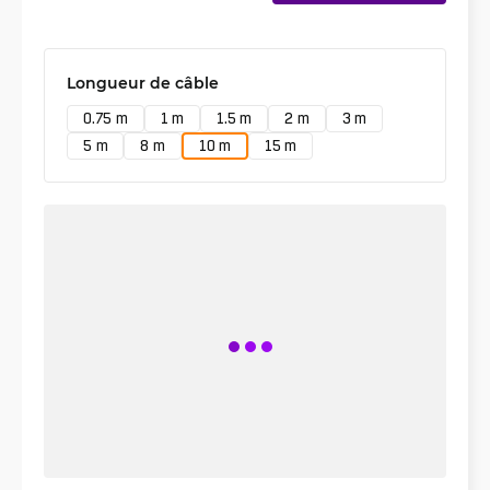
Longueur de câble
0.75 m
1 m
1.5 m
2 m
3 m
5 m
8 m
10 m
15 m