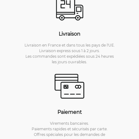
Livraison
Livraison en France et dans tous les pays de l'UE.
Livraison express sous 1 à 2 jours.
Les commandes sont expédiées sous 24 heures
les jours ouvrables.
Paiement
Virements bancaires.
Paiements rapides et sécurisés par carte.
Offres spéciales pour les demandes de