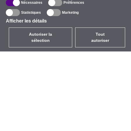
Nécessaires
Préférences
Statistiques
Marketing
Afficher les détails
Autoriser la
Tout
sélection
autoriser
FR
EUR
avec la TVA à 20%
,
France
Catalogue
À propos
Équipement d’Extérieur
Entreprise
Sans Fil
Marques
Antennes Intégrées
Événements
WiFi 5
StarCoins