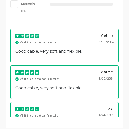
Mauvais
0
%
Vladimirs
8/19/2024
Vérifié, collecté par Trustpilot
Good cable, very soft and flexible.
Vladimirs
8/19/2024
Vérifié, collecté par Trustpilot
Good cable, very soft and flexible.
Alar
4/24/2023
Vérifié, collecté par Trustpilot
Very thin and flexible Gigabit LAN cable!