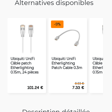
Alternatives disponibles
-
9
%
Ubiquiti UniFi
Ubiquiti UniFi
Ubiquiti Un
Câble patch
Etherlighting
Câble patc
Etherlighting
Patch Cable 0.3m
Etherlight
0.15m, 24 pièces
0.15m
8.03 €
101.24 €
7.33 €
Description détaillée