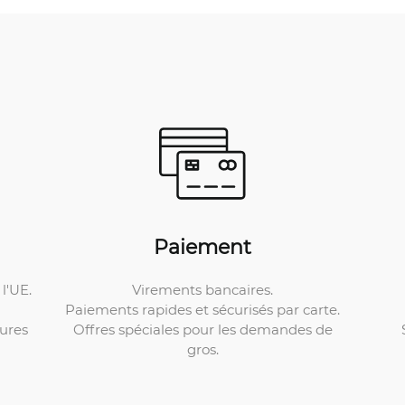
Paiement
Virements bancaires.
l'UE.
Paiements rapides et sécurisés par carte.
Offres spéciales pour les demandes de
ures
gros.