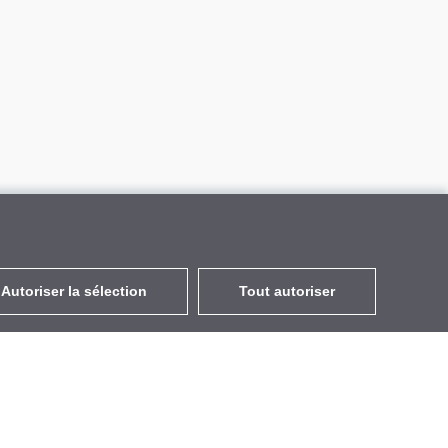
Autoriser la sélection
Tout autoriser
FR
EUR
avec la TVA à 20%
,
France