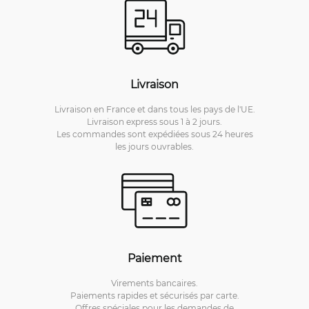
Livraison
Livraison en France et dans tous les pays de l'UE.
Livraison express sous 1 à 2 jours.
Les commandes sont expédiées sous 24 heures
les jours ouvrables.
Paiement
Virements bancaires.
Paiements rapides et sécurisés par carte.
Offres spéciales pour les demandes de