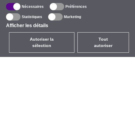
Nécessaires
Préférences
Statistiques
Marketing
Afficher les détails
Autoriser la
Tout
sélection
autoriser
FR
EUR
avec la TVA à 20%
,
France
Catalogue
À propos
Équipement d’Extérieur
Entreprise
Sans Fil
Marques
Antennes Intégrées
Événements