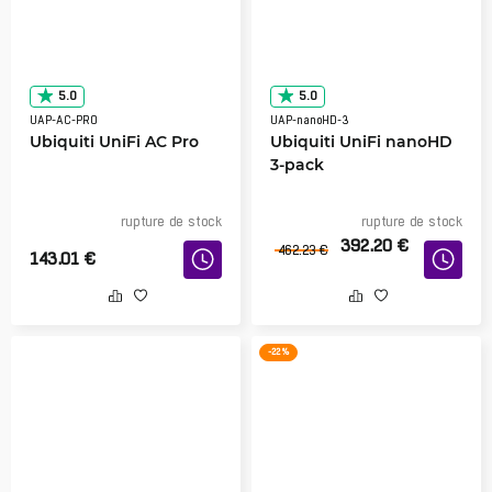
5.0
5.0
UAP-AC-PRO
UAP-nanoHD-3
Ubiquiti UniFi AC Pro
Ubiquiti UniFi nanoHD
3-pack
rupture de stock
rupture de stock
392.20
€
462.23
€
143.01
€
-22 %