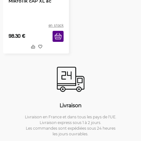
MikroTik cAP XL ac
en stock
98.30
€
Livraison
Livraison en France et dans tous les pays de l'UE.
Livraison express sous 1 à 2 jours.
Les commandes sont expédiées sous 24 heures
les jours ouvrables.