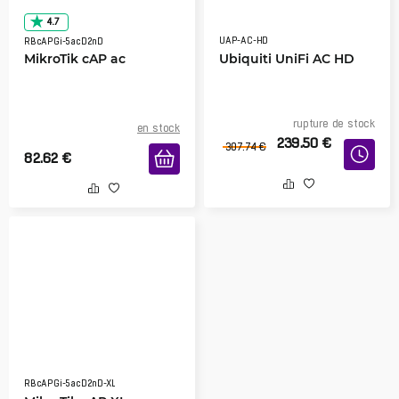
4.7
UAP-AC-HD
RBcAPGi-5acD2nD
MikroTik cAP ac
Ubiquiti UniFi AC HD
rupture de stock
en stock
239.50
€
307.74
€
82.62
€
RBcAPGi-5acD2nD-XL