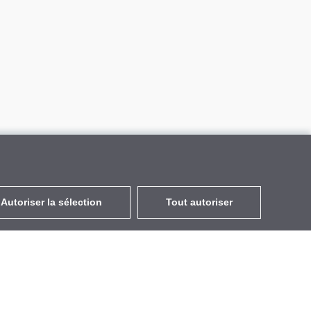
Autoriser la sélection
Tout autoriser
FR
EUR
avec la TVA à 20%
,
France