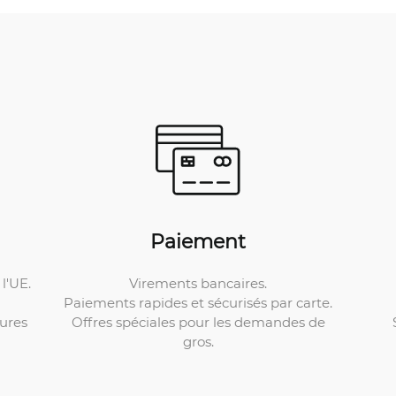
Paiement
Virements bancaires.
l'UE.
Paiements rapides et sécurisés par carte.
Offres spéciales pour les demandes de
ures
gros.