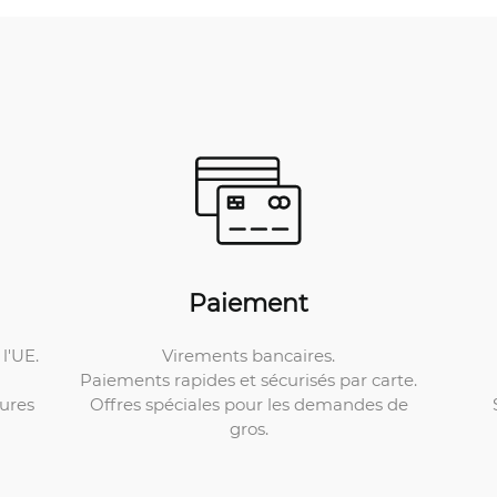
Paiement
Virements bancaires.
l'UE.
Paiements rapides et sécurisés par carte.
Offres spéciales pour les demandes de
ures
gros.