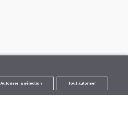
Autoriser la sélection
Tout autoriser
FR
EUR
avec la TVA à 20%
,
France