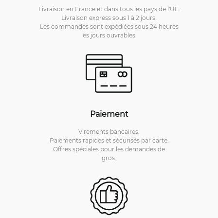
Livraison en France et dans tous les pays de l'UE.
Livraison express sous 1 à 2 jours.
Les commandes sont expédiées sous 24 heures
les jours ouvrables.
Paiement
Virements bancaires.
Paiements rapides et sécurisés par carte.
Offres spéciales pour les demandes de
gros.