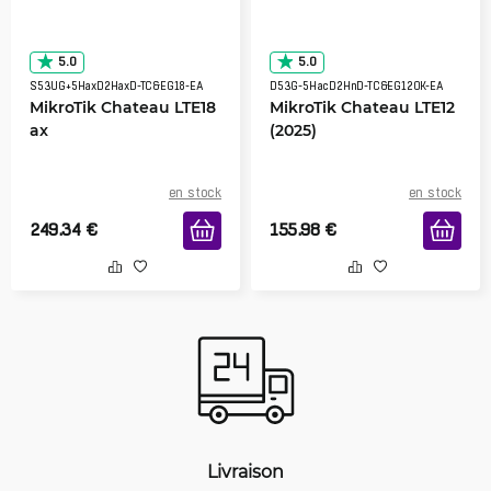
5.0
5.0
S53UG+5HaxD2HaxD-TC&EG18-EA
D53G-5HacD2HnD-TC&EG120K-EA
MikroTik Chateau LTE18
MikroTik Chateau LTE12
ax
(2025)
en stock
en stock
249.34
€
155.98
€
Livraison