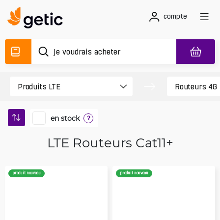
compte
en stock
?
LTE Routeurs Cat11+
produit nouveau
produit nouveau