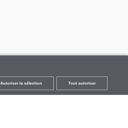
Autoriser la sélection
Tout autoriser
FR
EUR
avec la TVA à 20%
,
France