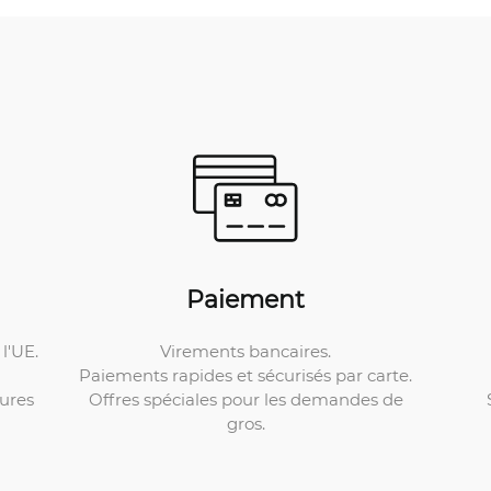
Paiement
Virements bancaires.
l'UE.
Paiements rapides et sécurisés par carte.
Offres spéciales pour les demandes de
ures
gros.