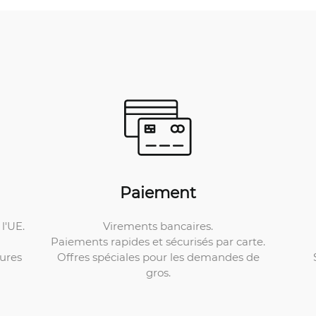
Paiement
Virements bancaires.
l'UE.
Paiements rapides et sécurisés par carte.
Offres spéciales pour les demandes de
ures
gros.