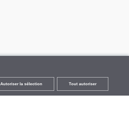
Autoriser la sélection
Tout autoriser
FR
EUR
avec la TVA à 20%
,
France