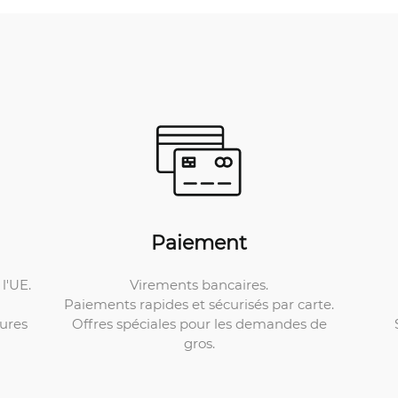
Paiement
Virements bancaires.
l'UE.
Paiements rapides et sécurisés par carte.
Offres spéciales pour les demandes de
ures
gros.