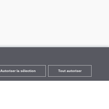
Autoriser la sélection
Tout autoriser
FR
EUR
avec la TVA à 20%
,
France