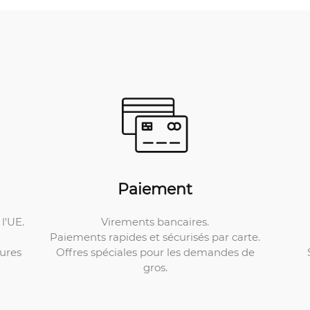
Paiement
Virements bancaires.
l'UE.
Paiements rapides et sécurisés par carte.
Offres spéciales pour les demandes de
ures
gros.