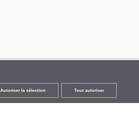
Autoriser la sélection
Tout autoriser
FR
EUR
avec la TVA à 20%
,
France