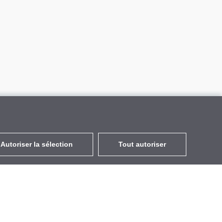
Autoriser la sélection
Tout autoriser
FR
EUR
avec la TVA à 20%
,
France