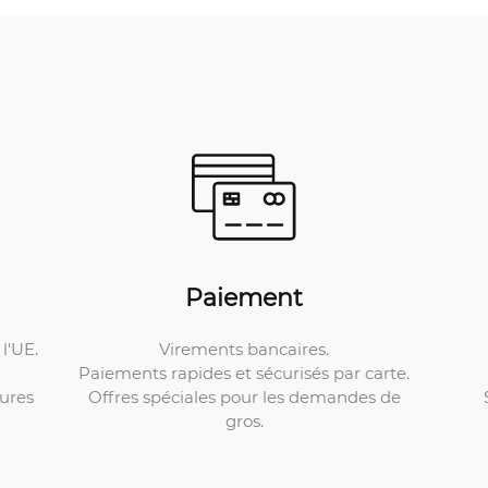
Paiement
Virements bancaires.
l'UE.
Paiements rapides et sécurisés par carte.
Offres spéciales pour les demandes de
ures
gros.