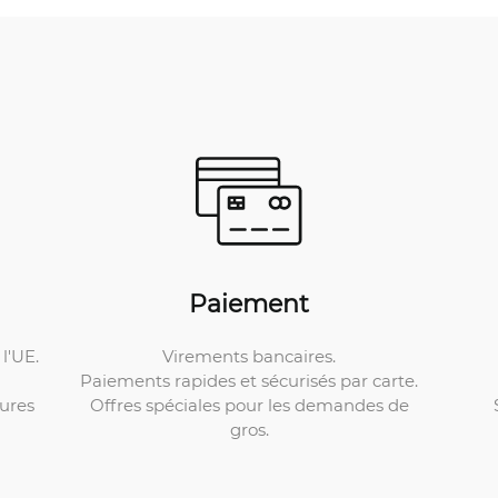
Paiement
Virements bancaires.
l'UE.
Paiements rapides et sécurisés par carte.
Offres spéciales pour les demandes de
ures
gros.