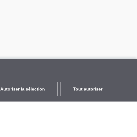
Autoriser la sélection
Tout autoriser
FR
EUR
avec la TVA à 20%
,
France