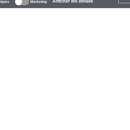
Afficher les détails
tiques
Marketing
 propos
ntreprise
arques
vénements
tarCoins
ontacts
ermes et Conditions
onfidentialité
olitique de Cookies
ide
aiement
vraison
arantie et Retours