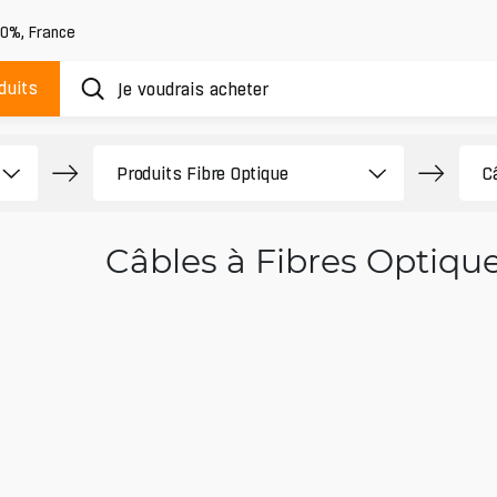
20%
,
France
duits
Câbles à Fibres Optiqu