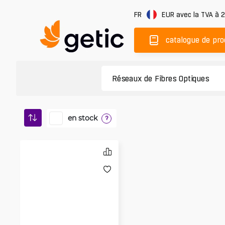
FR
EUR
avec la TVA à 
catalogue de pro
en stock
?