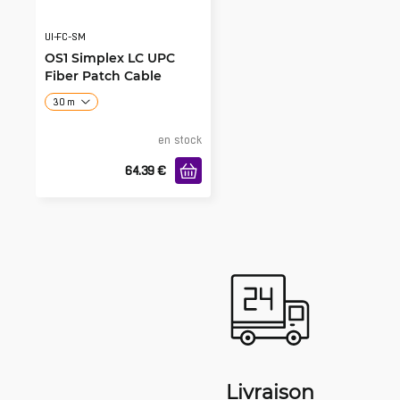
UI-FC-SM
OS1 Simplex LC UPC
Fiber Patch Cable
30 m
en stock
64.39
€
Livraison