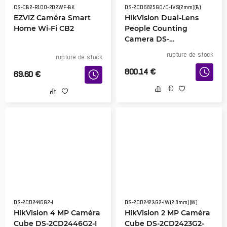
CS-CB2-R100-2D2WF-BK
DS-2CD6825G0/C-IVS(2mm)(B)
EZVIZ Caméra Smart
HikVision Dual-Lens
Home Wi-Fi CB2
People Counting
Camera DS-
2CD6825G0/C-IVS
rupture de stock
rupture de stock
800.14
€
69.60
€
DS-2CD2446G2-I
DS-2CD2423G2-IW(2.8mm)(W)
HikVision 4 MP Caméra
HikVision 2 MP Caméra
Cube DS-2CD2446G2-I
Cube DS-2CD2423G2-