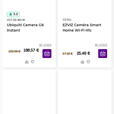
5.0
CS-H1c
UVC-G6-INS-W
Ubiquiti Camera G6
EZVIZ Caméra Smart
Instant
Home Wi-Fi H1c
en stock
en stock
188.57
€
203.96
€
25.49
€
27.22
€