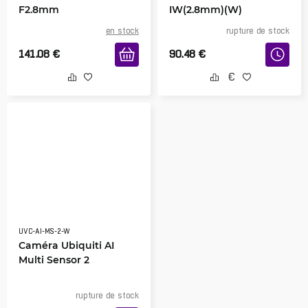
F2.8mm
IW(2.8mm)(W)
en stock
rupture de stock
141.08
€
90.48
€
UVC-AI-MS-2-W
Caméra Ubiquiti AI
Multi Sensor 2
rupture de stock