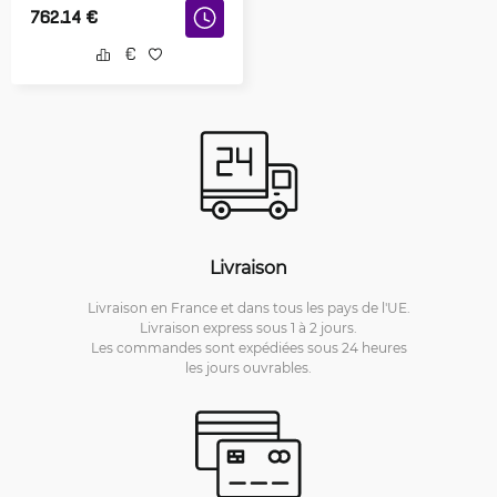
762.14
€
Livraison
Livraison en France et dans tous les pays de l'UE.
Livraison express sous 1 à 2 jours.
Les commandes sont expédiées sous 24 heures
les jours ouvrables.