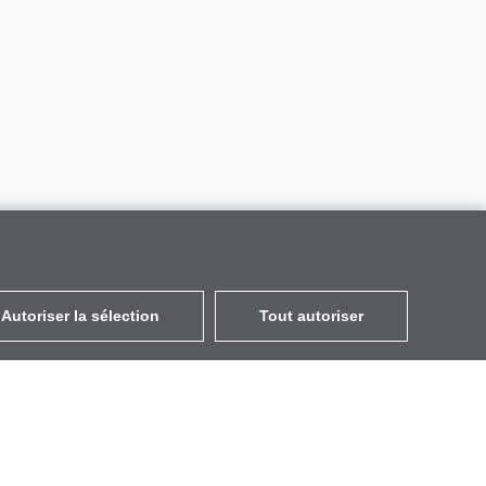
Autoriser la sélection
Tout autoriser
FR
EUR
avec la TVA à 20%
,
France