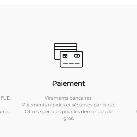
Paiement
Virements bancaires.
l'UE.
Paiements rapides et sécurisés par carte.
Offres spéciales pour les demandes de
ures
gros.