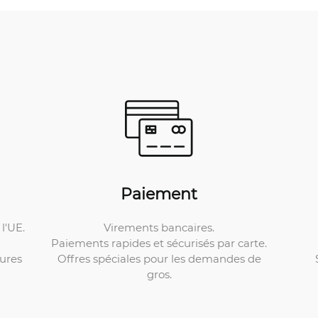
Paiement
Virements bancaires.
l'UE.
Paiements rapides et sécurisés par carte.
Offres spéciales pour les demandes de
ures
gros.