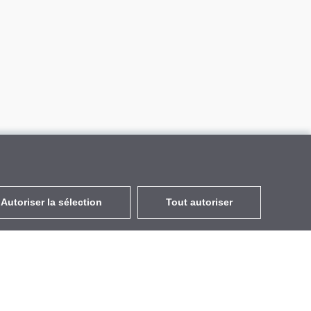
Autoriser la sélection
Tout autoriser
FR
EUR
avec la TVA à 20%
,
France