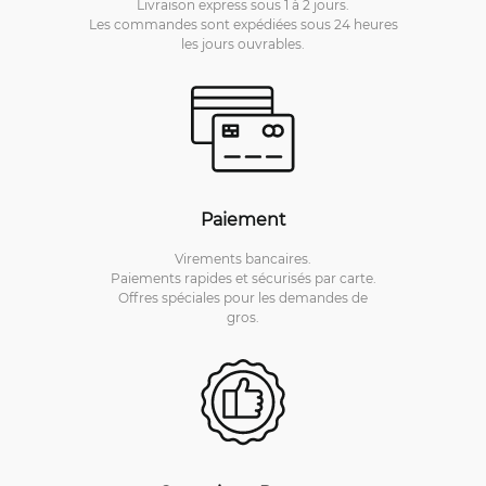
Livraison express sous 1 à 2 jours.
Les commandes sont expédiées sous 24 heures
les jours ouvrables.
Paiement
Virements bancaires.
Paiements rapides et sécurisés par carte.
Offres spéciales pour les demandes de
gros.