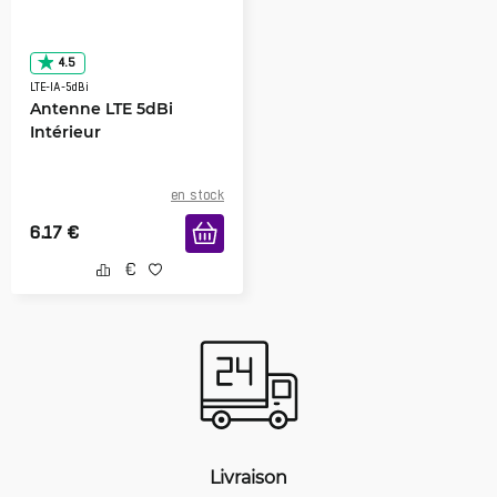
4.5
LTE-IA-5dBi
Antenne LTE 5dBi
Intérieur
en stock
6.17
€
Livraison