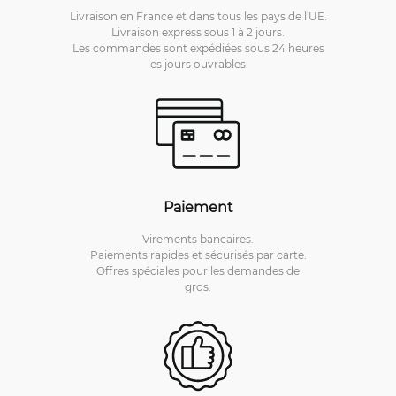
Livraison en France et dans tous les pays de l'UE.
Livraison express sous 1 à 2 jours.
Les commandes sont expédiées sous 24 heures
les jours ouvrables.
Paiement
Virements bancaires.
Paiements rapides et sécurisés par carte.
Offres spéciales pour les demandes de
gros.