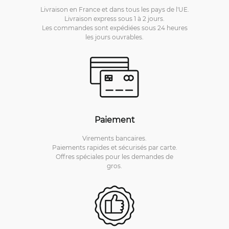
Livraison en France et dans tous les pays de l'UE.
Livraison express sous 1 à 2 jours.
Les commandes sont expédiées sous 24 heures
les jours ouvrables.
Paiement
Virements bancaires.
Paiements rapides et sécurisés par carte.
Offres spéciales pour les demandes de
gros.