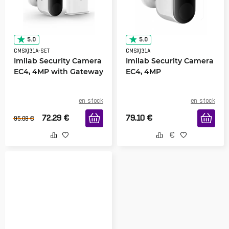
5.0
5.0
CMSXJ31A-SET
CMSXJ31A
Imilab Security Camera
Imilab Security Camera
EC4, 4MP with Gateway
EC4, 4MP
en stock
en stock
72.29
€
79.10
€
95.08
€