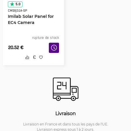
5.0
CMSXJ31A-SP
Imilab Solar Panel for
EC4 Camera
rupture de stock
20.52
€
Livraison
Livraison en France et dans tous les pays de l'UE.
Livraison express sous 1 à 2 jours.