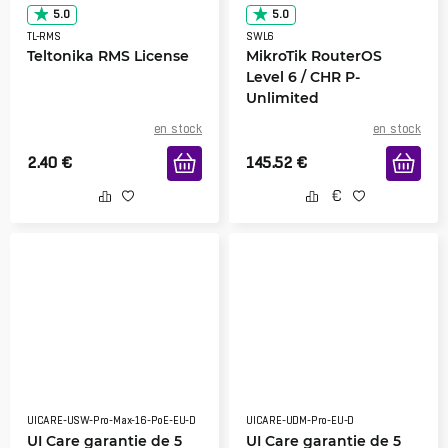
5.0
5.0
TL-RMS
SWL6
Teltonika RMS License
MikroTik RouterOS
Level 6 / CHR P-
Unlimited
en stock
en stock
2.40
€
145.52
€
UICARE-USW-Pro-Max-16-PoE-EU-D
UICARE-UDM-Pro-EU-D
UI Care garantie de 5
UI Care garantie de 5