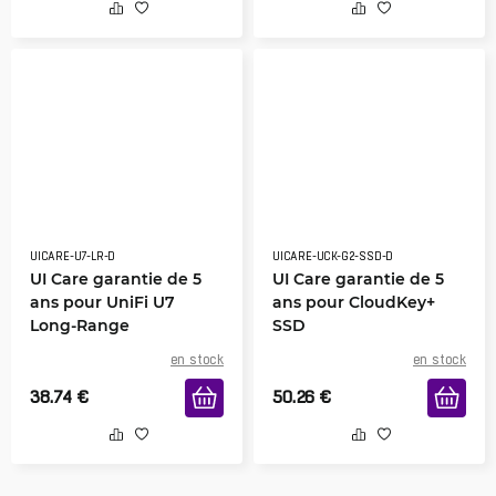
UICARE-U7-LR-D
UICARE-UCK-G2-SSD-D
UI Care garantie de 5
UI Care garantie de 5
ans pour UniFi U7
ans pour CloudKey+
Long-Range
SSD
en stock
en stock
38.74
€
50.26
€