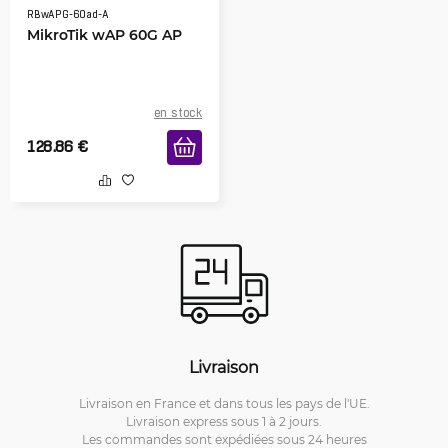
RBwAPG-60ad-A
MikroTik wAP 60G AP
en stock
128.86
€
Livraison
Livraison en France et dans tous les pays de l'UE.
Livraison express sous 1 à 2 jours.
Les commandes sont expédiées sous 24 heures