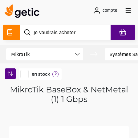
compte
en stock
?
MikroTik BaseBox & NetMetal
(1) 1 Gbps