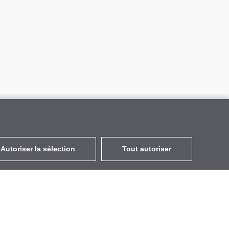
Autoriser la sélection
Tout autoriser
FR
EUR
avec la TVA à 20%
,
France