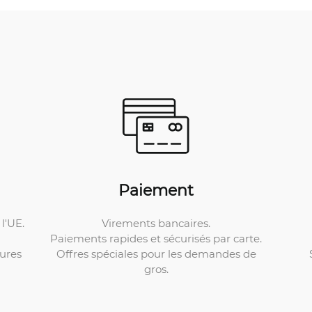
Paiement
Virements bancaires.
l'UE.
Paiements rapides et sécurisés par carte.
Offres spéciales pour les demandes de
ures
gros.