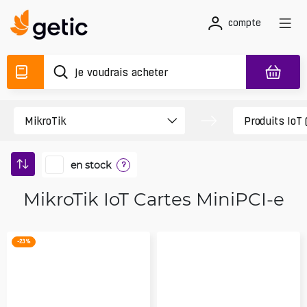
compte
en stock
?
MikroTik IoT Cartes MiniPCI-e
-23 %