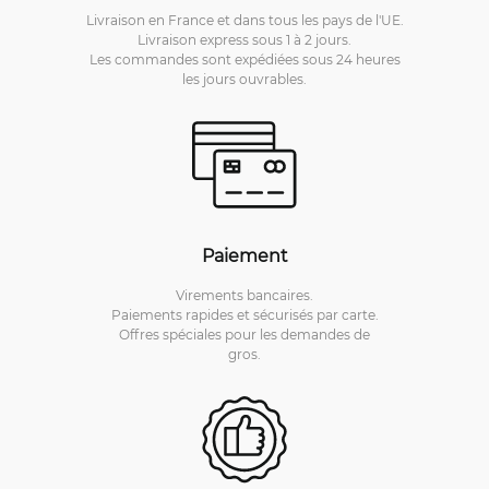
Livraison en France et dans tous les pays de l'UE.
Livraison express sous 1 à 2 jours.
Les commandes sont expédiées sous 24 heures
les jours ouvrables.
Paiement
Virements bancaires.
Paiements rapides et sécurisés par carte.
Offres spéciales pour les demandes de
gros.