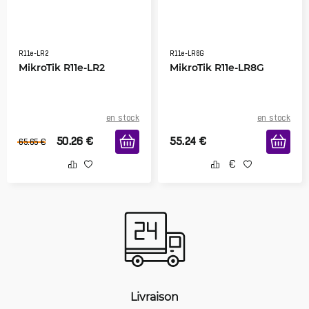
R11e-LR2
R11e-LR8G
MikroTik R11e-LR2
MikroTik R11e-LR8G
en stock
en stock
50.26
€
55.24
€
65.65
€
Livraison