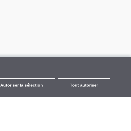
Autoriser la sélection
Tout autoriser
FR
EUR
avec la TVA à 20%
,
France