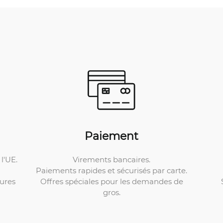
Paiement
Virements bancaires.
l'UE.
Paiements rapides et sécurisés par carte.
Offres spéciales pour les demandes de
ures
gros.