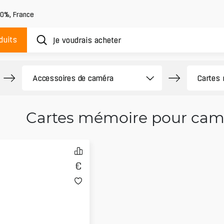
20%
,
France
duits
Cartes mémoire pour cam