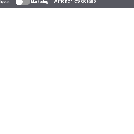
Afficher les détails
tiques
Marketing
 propos
ntreprise
arques
vénements
tarCoins
ontacts
ermes et Conditions
onfidentialité
olitique de Cookies
ide
aiement
vraison
arantie et Retours