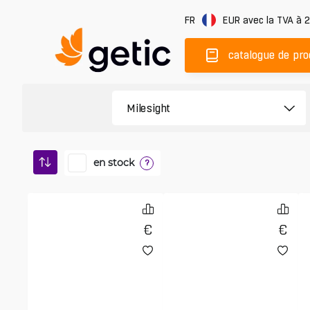
FR
EUR
avec la TVA à 
catalogue de pro
en stock
?