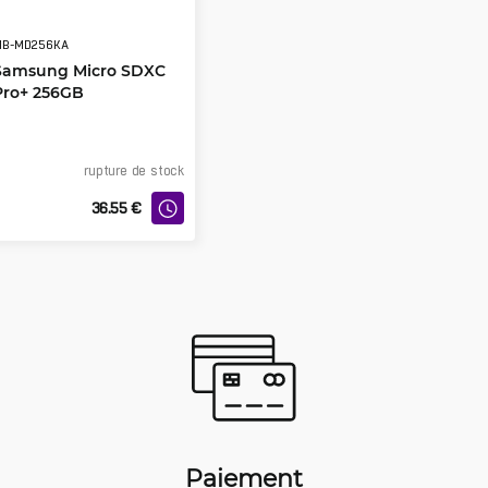
MB-MD256KA
Samsung Micro SDXC
Pro+ 256GB
rupture de stock
36.55
€
Paiement