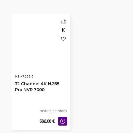
MS-N7032-G
32-Channel 4K H.265
Pro NVR 7000
rupture de stock
562.08
€