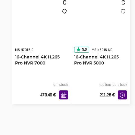
5.0
MS-N7016-G
MS-N5016-NE
16-Channel 4K H.265
16-Channel 4K H.265
Pro NVR 7000
Pro NVR 5000
en stock
rupture de stock
470.40
€
211.28
€