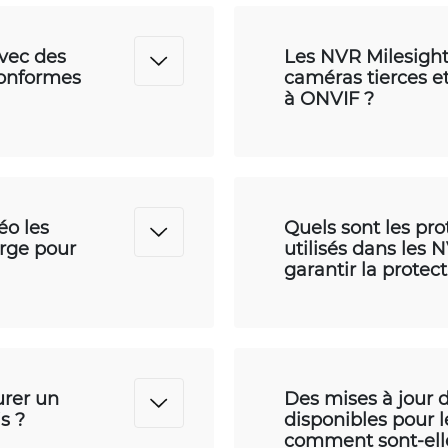
avec des
Les NVR Milesight 
conformes
caméras tierces e
à ONVIF ?
éo les
Quels sont les pro
arge pour
utilisés dans les 
garantir la protec
gurer un
Des mises à jour d
s ?
disponibles pour l
comment sont-elle