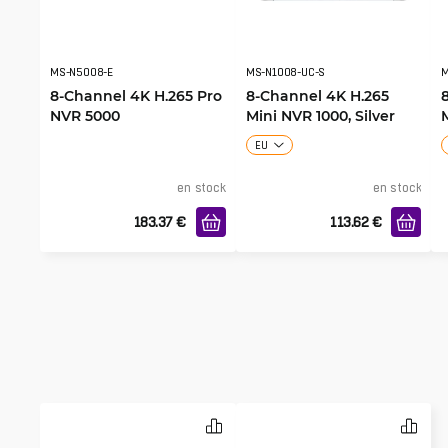
MS-N5008-E
MS-N1008-UC-S
M
8-Channel 4K H.265 Pro
8-Channel 4K H.265
NVR 5000
Mini NVR 1000, Silver
EU
en stock
en stock
183.37
€
113.62
€