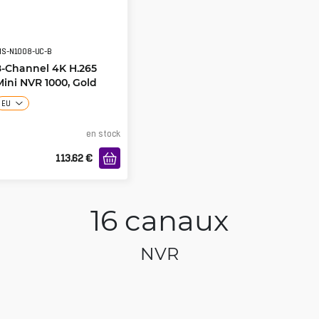
S-N1008-UC-B
8-Channel 4K H.265
Mini NVR 1000, Gold
EU
en stock
113.62
€
16 canaux
NVR