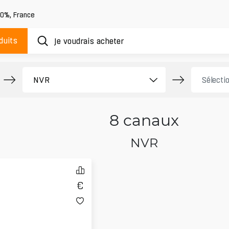
20%
,
France
duits
8 canaux
NVR