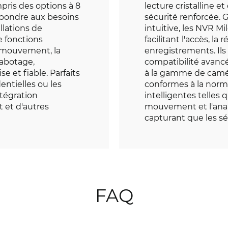
is des options à 8
lecture cristalline 
épondre aux besoins
sécurité renforcée. G
llations de
intuitive, les NVR Mi
e fonctions
facilitant l'accès, la 
e mouvement, la
enregistrements. Ils
sabotage,
compatibilité avanc
e et fiable. Parfaits
à la gamme de caméra
dentielles ou les
conformes à la norm
ntégration
intelligentes telles
 et d'autres
mouvement et l'analy
capturant que les s
FAQ