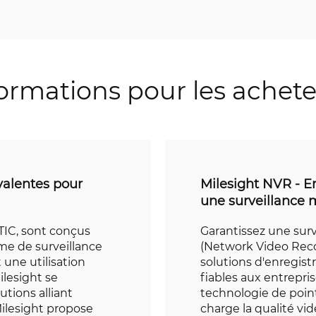
ormations pour les achet
valentes pour
Milesight NVR - E
une surveillance
TIC, sont conçus
Garantissez une surv
ème de surveillance
(Network Video Recor
 une utilisation
solutions d'enregis
ilesight se
fiables aux entrepri
tions alliant
technologie de poin
. Milesight propose
charge la qualité vi