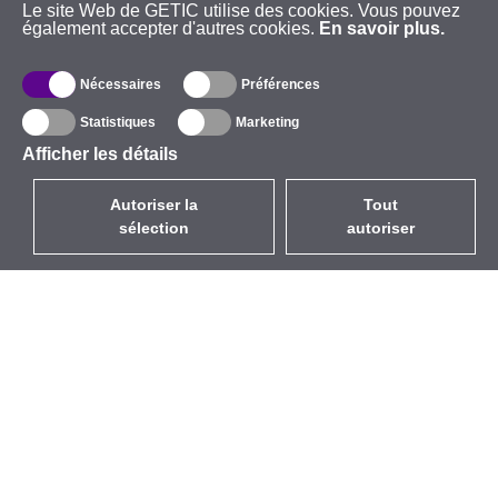
Le site Web de GETIC utilise des cookies. Vous pouvez
également accepter d'autres cookies.
En savoir plus.
Nécessaires
Préférences
Statistiques
Marketing
Afficher les détails
Autoriser la
Tout
sélection
autoriser
FR
EUR
avec la TVA à 20%
,
France
Catalogue
À propos
Équipement d’Extérieur
Entreprise