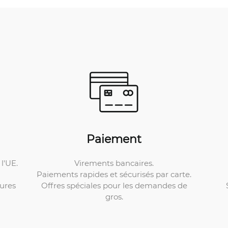
Paiement
Virements bancaires.
l'UE.
Paiements rapides et sécurisés par carte.
Offres spéciales pour les demandes de
ures
gros.