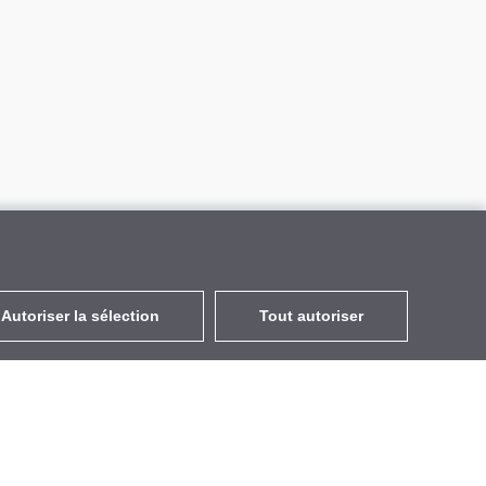
Autoriser la sélection
Tout autoriser
FR
EUR
avec la TVA à 20%
,
France