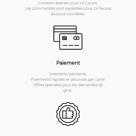
Livraison express sous 1 à 2 jours.
Les commandes sont expédiées sous 24 heures
les jours ouvrables.
Paiement
Virements bancaires.
Paiements rapides et sécurisés par carte.
Offres spéciales pour les demandes de
gros.