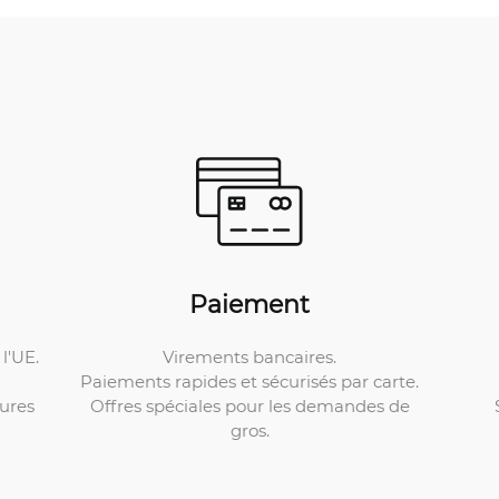
Paiement
Virements bancaires.
l'UE.
Paiements rapides et sécurisés par carte.
Offres spéciales pour les demandes de
ures
gros.