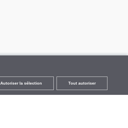
Autoriser la sélection
Tout autoriser
FR
EUR
avec la TVA à 20%
,
France