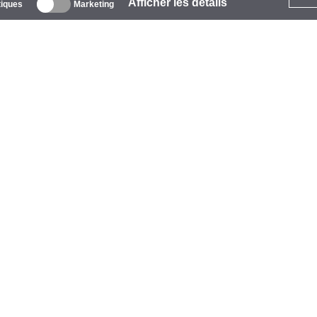
Afficher les détails
tiques
Marketing
 propos
ntreprise
arques
vénements
tarCoins
ontacts
ermes et Conditions
onfidentialité
olitique de Cookies
ide
aiement
vraison
arantie et Retours