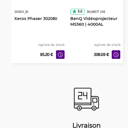
5.0
3020V_BI
9H.JND77.1HE
Xerox Phaser 3020BI
BenQ Vidéoprojecteur
MS560 | 4000AL
rupture de stock
rupture de stock
95.20
€
308.09
€
Livraison