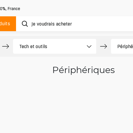
20%
,
France
duits
Périphériques