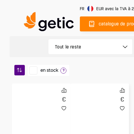
FR
EUR
avec la TVA à 
catalogue de pro
en stock
?