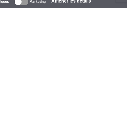
Afficher les détails
tiques
Marketing
 propos
ntreprise
arques
vénements
tarCoins
ontacts
ermes et Conditions
onfidentialité
olitique de Cookies
ide
aiement
vraison
arantie et Retours