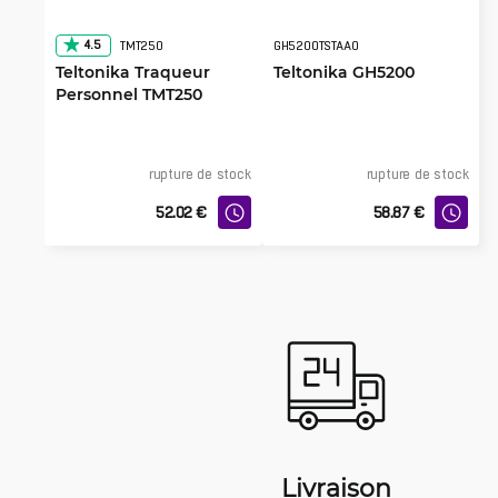
4.5
TMT250
GH5200TSTAA0
Teltonika Traqueur
Teltonika GH5200
Personnel TMT250
rupture de stock
rupture de stock
52.02
€
58.87
€
Livraison