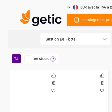
FR
EUR
avec la TVA à 
catalogue de pro
en stock
?