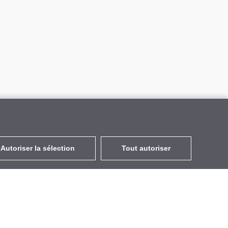
Autoriser la sélection
Tout autoriser
FR
EUR
avec la TVA à 20%
,
France