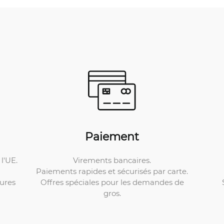
Paiement
Virements bancaires.
l'UE.
Paiements rapides et sécurisés par carte.
Offres spéciales pour les demandes de
ures
gros.