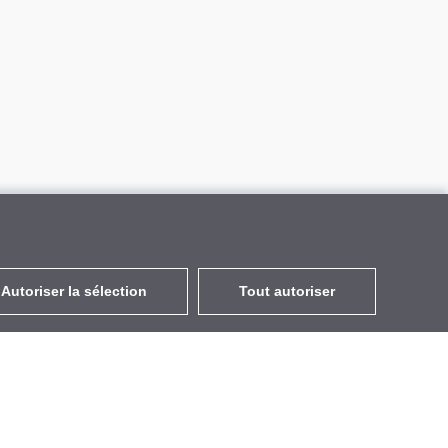
Autoriser la sélection
Tout autoriser
FR
EUR
avec la TVA à 20%
,
France