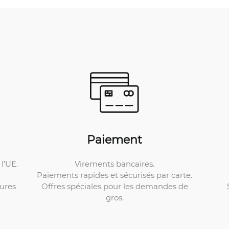
Paiement
Virements bancaires.
l'UE.
Paiements rapides et sécurisés par carte.
Offres spéciales pour les demandes de
ures
gros.