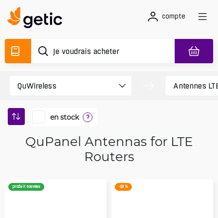
compte
en stock
?
QuPanel Antennas for LTE
Routers
produit nouveau
-18 %