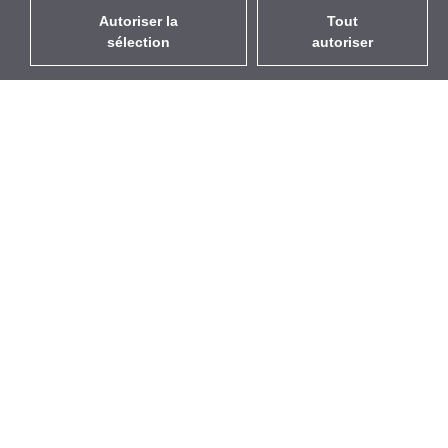
Autoriser la
Tout
sélection
autoriser
FR
EUR
avec la TVA à 20%
,
France
Catalogue
À propos
Équipement d’Extérieur
Entreprise
Sans Fil
Marques
Antennes Intégrées
Événements
WiFi 5
StarCoins
Câbles Pigtails
Contacts
Montures et supports
Termes et Conditions
Licences
Confidentialité