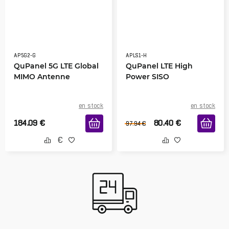
AP5G2-G
APLS1-H
QuPanel 5G LTE Global
QuPanel LTE High
MIMO Antenne
Power SISO
en stock
en stock
184.09
€
80.40
€
97.94
€