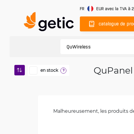
FR
EUR
avec la TVA à 
catalogue de pro
QuPanel 
en stock
?
Malheureusement, les produits de 