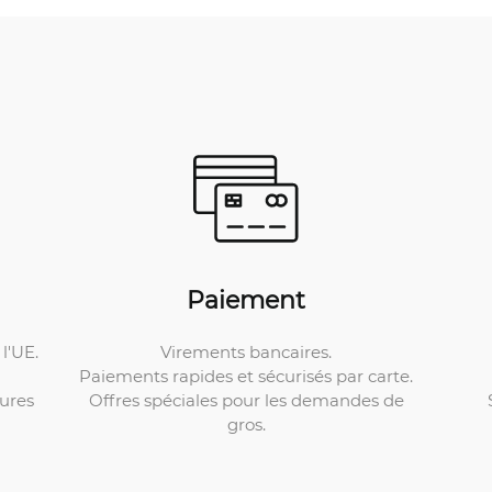
Paiement
Virements bancaires.
l'UE.
Paiements rapides et sécurisés par carte.
Offres spéciales pour les demandes de
ures
gros.