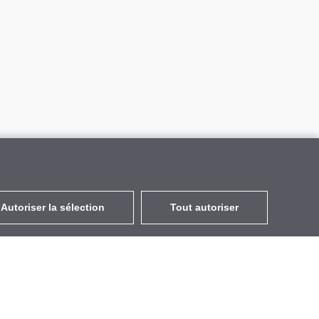
Autoriser la sélection
Tout autoriser
FR
EUR
avec la TVA à 20%
,
France