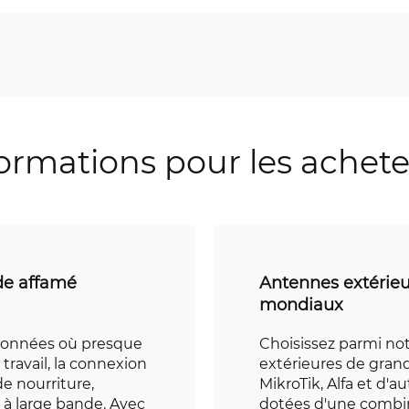
ormations pour les achet
de affamé
Antennes extérieu
mondiaux
données où presque
Choisissez parmi n
travail, la connexion
extérieures de gra
e nourriture,
MikroTik, Alfa et d'au
 à large bande. Avec
dotées d'une combin