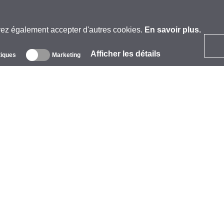
vez également accepter d'autres cookies.
En savoir plus.
Afficher les détails
tiques
Marketing
 propos
ntreprise
arques
vénements
tarCoins
ontacts
ermes et Conditions
onfidentialité
olitique de Cookies