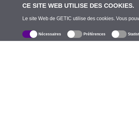
CE SITE WEB UTILISE DES COOKIES.
Le site Web de GETIC utilise des cookies. Vous pou
Nécessaires
Préférences
Statis
Catalogue
À
Équipement d’Extérieur Sans Fil
E
Antennes Intégrées
M
WiFi 5
É
Câbles Pigtails
S
Montures et supports
C
Licences
T
Points d'Accès
C
Points d'Accès 4G
P
Caméras IP
Antennes 5G