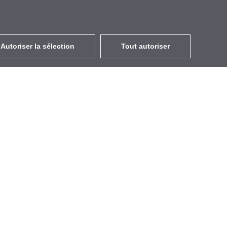
Autoriser la sélection
Tout autoriser
FR
EUR
avec la TVA à 20%
,
France
Contacts
GETIC SAS
163 Rue de la Belle Étoile
95700 Roissy-en-France
France
+33 184 134510