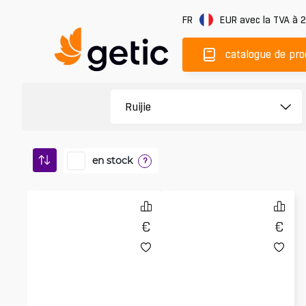
FR
EUR
avec la TVA à 
catalogue de pro
en stock
?