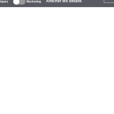
Afficher les détails
tiques
Marketing
 propos
ntreprise
arques
vénements
tarCoins
ontacts
ermes et Conditions
onfidentialité
olitique de Cookies
ide
aiement
vraison
arantie et Retours