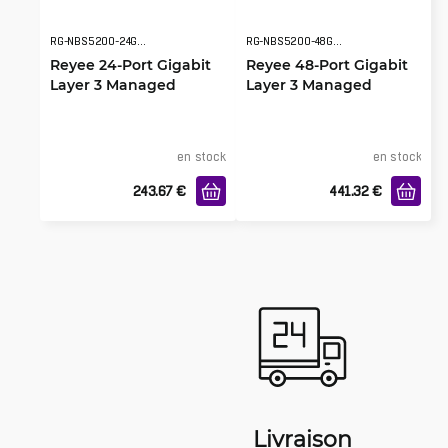
RG-NBS5200-24GT4XS
RG-NBS5200-48GT4XS
Reyee 24-Port Gigabit
Reyee 48-Port Gigabit
Layer 3 Managed
Layer 3 Managed
Switch
Switch
en stock
en stock
243.67
€
441.32
€
Livraison