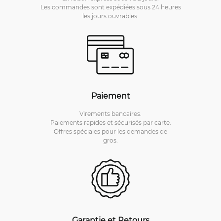
Les commandes sont expédiées sous 24 heures
les jours ouvrables.
Paiement
Virements bancaires.
Paiements rapides et sécurisés par carte.
Offres spéciales pour les demandes de
gros.
Garantie et Retours