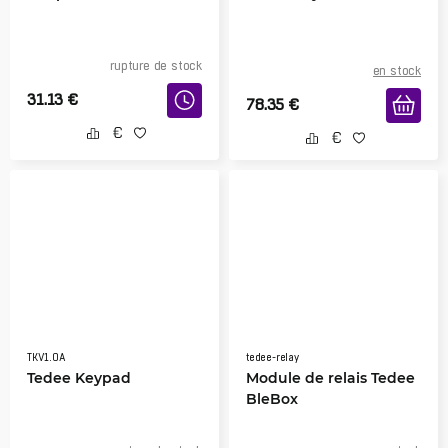
rupture de stock
en stock
31.13
€
78.35
€
TKV1.0A
tedee-relay
Tedee Keypad
Module de relais Tedee
BleBox