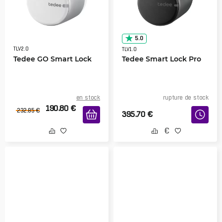
5.0
TLV2.0
TLV1.0
Tedee GO Smart Lock
Tedee Smart Lock Pro
en stock
rupture de stock
190.80
€
232.85
€
395.70
€