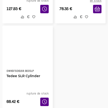
rupture de stock
en stock
127.93
€
78.35
€
0WKSFS06168.9005LP
Tedee SLR Cylinder
rupture de stock
68.42
€