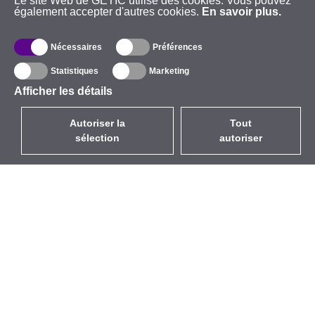
Le site Web de GETIC utilise des cookies. Vous pouvez
également accepter d'autres cookies.
En savoir plus.
Nécessaires
Préférences
Statistiques
Marketing
Afficher les détails
Autoriser la
Tout
sélection
autoriser
FR
EUR
avec la TVA à 20%
,
France
Catalogue
À propos
Équipement d’Extérieur
Entreprise
Sans Fil
Marques