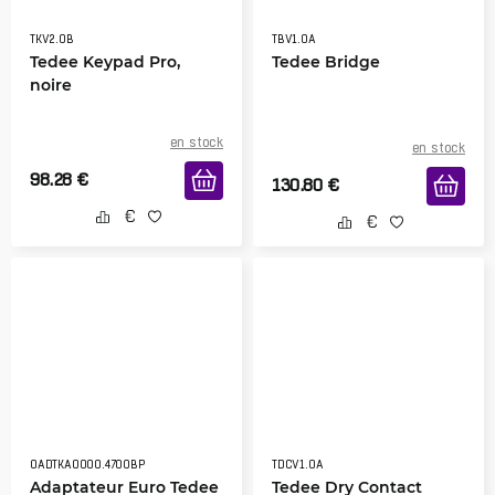
TKV2.0B
TBV1.0A
Tedee Keypad Pro,
Tedee Bridge
noire
en stock
en stock
98.28
€
130.80
€
0ADTKA0000.4700BP
TDCV1.0A
Adaptateur Euro Tedee
Tedee Dry Contact