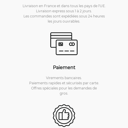
Livraison en France et dans tous les pays de l'UE.
Livraison express sous 1 à 2 jours.
Les commandes sont expédiées sous 24 heures
les jours ouvrables.
Paiement
Virements bancaires.
Paiements rapides et sécurisés par carte.
Offres spéciales pour les demandes de
gros.