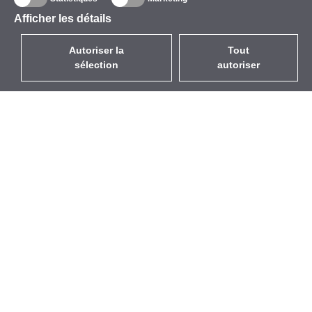
Afficher les détails
Autoriser la
Tout
sélection
autoriser
FR
EUR
avec la TVA à 20%
,
France
Catalogue
À propos
Équipement d’Extérieur
Entreprise
Sans Fil
Marques
Antennes Intégrées
Événements
WiFi 5
StarCoins
Câbles Pigtails
Contacts